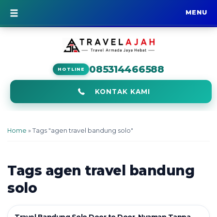
MENU
BERANDA
085314466588
HOTLINE
KONTAK KAMI
Home
»
Tags "agen travel bandung solo"
Tags
agen travel bandung
solo