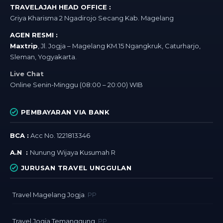
TRAVELAJAH HEAD OFFICE :
Griya Kharisma 2 Ngadirojo Secang Kab. Magelang
AGEN RESMI :
Maxtrip
, Jl. Jogja – Magelang KM.15 Ngangkruk, Caturharjo,
Sleman, Yogyakarta.
Live Chat
Online Senin-Minggu (08:00 – 20:00) WIB
PEMBAYARAN VIA BANK
BCA :
Acc No. 1221813346
A.N :
Nunung Wijaya Kusumah R
JURUSAN TRAVEL UNGGULAN
Travel Magelang Jogja
. PP
Travel Jogja Temanggung
. PP