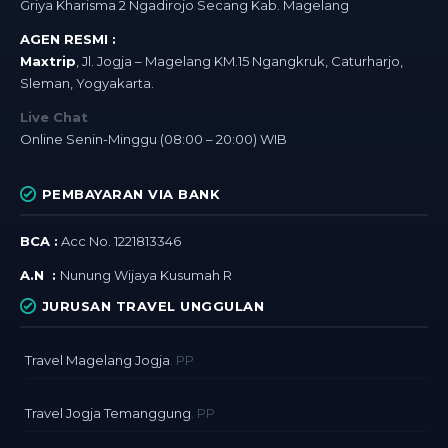
Griya Kharisma 2 Ngadirojo Secang Kab. Magelang
AGEN RESMI :
Maxtrip
, Jl. Jogja – Magelang KM.15 Ngangkruk, Caturharjo,
Sleman, Yogyakarta.
Live Chat
Online Senin-Minggu (08:00 – 20:00) WIB
PEMBAYARAN VIA BANK
BCA :
Acc No. 1221813346
A.N :
Nunung Wijaya Kusumah R
JURUSAN TRAVEL UNGGULAN
Travel Magelang Jogja
. PP
Travel Jogja Temanggung
. PP