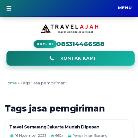
MENU
BERANDA
085314466588
HOTLINE
KONTAK KAMI
Home
»
Tags "jasa pemgiriman"
Tags
jasa pemgiriman
Travel Semarang Jakarta Mudah Dipesan
16 November 2023
660x
Pengiriman Barang
,