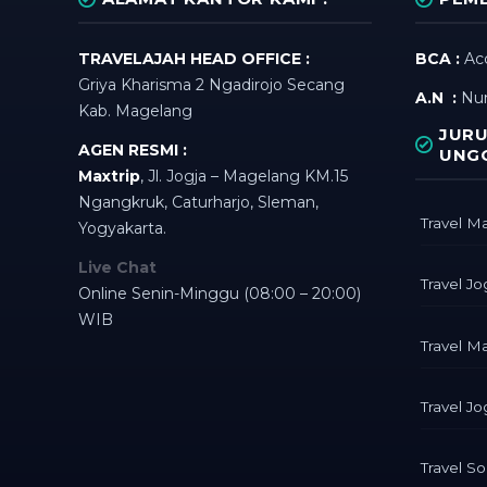
TRAVELAJAH HEAD OFFICE :
BCA :
Acc
Griya Kharisma 2 Ngadirojo Secang
A.N :
Nu
Kab. Magelang
JURU
AGEN RESMI :
UNG
Maxtrip
, Jl. Jogja – Magelang KM.15
Ngangkruk, Caturharjo, Sleman,
Travel M
Yogyakarta.
Live Chat
Travel J
Online Senin-Minggu (08:00 – 20:00)
WIB
Travel M
Travel Jo
Travel So