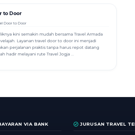
r to Door
el Door to Door
aliknya kini semakin mudah bersama Travel Armada
elajah. Layanan travel door to door ini menjadi
kan perjalanan praktis tanpa harus repot datang
h hadir melayani rute Travel Jogja ...
AYARAN VIA BANK
JURUSAN TRAVEL T