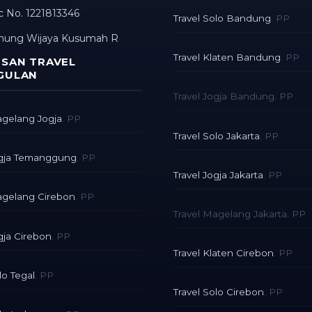
 No. 1221813346
Travel Solo Bandung
. PP
nung Wijaya Kusumah R
Travel Klaten Bandung
. PP
SAN TRAVEL
GULAN
Travel Jogja Bandung. PP
agelang Jogja
. PP
Travel Solo Jakarta
. PP
ogja Temanggung
. PP
Travel Jogja Jakarta
. PP
agelang Cirebon
. PP
Travel Magelang Jakarta. PP
gja Cirebon
. PP
Travel Klaten Cirebon
. PP
lo Tegal
. PP
Travel Solo Cirebon
. PP