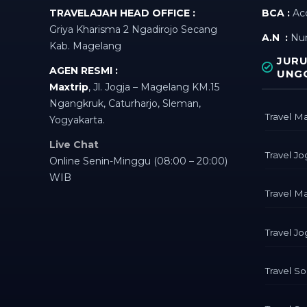
TRAVELAJAH HEAD OFFICE :
BCA :
Acc
Griya Kharisma 2 Ngadirojo Secang
A.N :
Nu
Kab. Magelang
JURU
AGEN RESMI :
UNG
Maxtrip
, Jl. Jogja – Magelang KM.15
Ngangkruk, Caturharjo, Sleman,
Travel M
Yogyakarta.
Live Chat
Travel J
Online Senin-Minggu (08:00 – 20:00)
WIB
Travel M
Travel Jo
Travel So