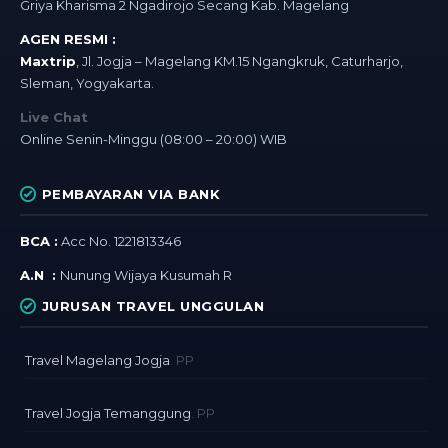
Griya Kharisma 2 Ngadirojo Secang Kab. Magelang
AGEN RESMI :
Maxtrip
, Jl. Jogja – Magelang KM.15 Ngangkruk, Caturharjo,
Sleman, Yogyakarta.
Live Chat
Online Senin-Minggu (08:00 – 20:00) WIB
PEMBAYARAN VIA BANK
BCA :
Acc No. 1221813346
A.N :
Nunung Wijaya Kusumah R
JURUSAN TRAVEL UNGGULAN
Travel Magelang Jogja
. PP
Travel Jogja Temanggung
. PP