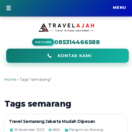
MENU
BERANDA
085314466588
HOTLINE
KONTAK KAMI
Home
»
Tags "semarang"
Tags
semarang
Travel Semarang Jakarta Mudah Dipesan
16 November 2023
660x
Pengiriman Barang
,