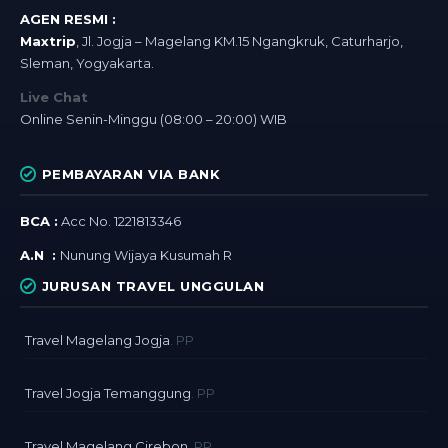
AGEN RESMI :
Maxtrip
, Jl. Jogja – Magelang KM.15 Ngangkruk, Caturharjo,
Sleman, Yogyakarta.
Live Chat
Online Senin-Minggu (08:00 – 20:00) WIB
PEMBAYARAN VIA BANK
BCA :
Acc No. 1221813346
A.N :
Nunung Wijaya Kusumah R
JURUSAN TRAVEL UNGGULAN
Travel Magelang Jogja
. PP
Travel Jogja Temanggung
. PP
Travel Magelang Cirebon
. PP