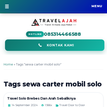
MENU
BERANDA
085314466588
HOTLINE
KONTAK KAMI
Home
»
Tags "sewa carter mobil solo"
Tags
sewa carter mobil solo
Travel Solo Brebes Dan Arah Sebaliknya
14 September 2024
1.566x
Travel Door to Door