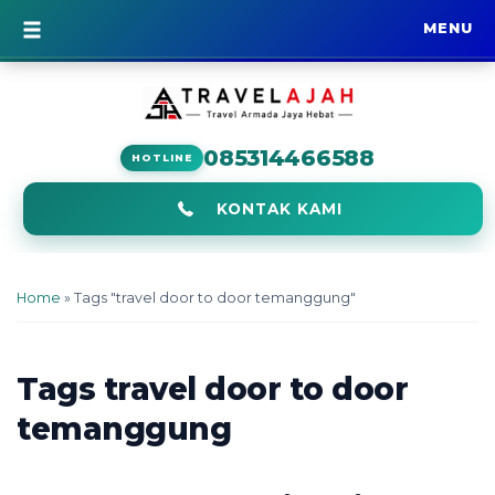
MENU
BERANDA
085314466588
HOTLINE
KONTAK KAMI
Home
»
Tags "travel door to door temanggung"
Tags
travel door to door
temanggung