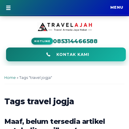
MENU
BERANDA
085314466588
HOTLINE
KONTAK KAMI
Home
»
Tags "travel jogja"
Tags
travel jogja
Maaf, belum tersedia artikel