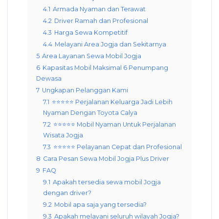
4.1
Armada Nyaman dan Terawat
4.2
Driver Ramah dan Profesional
4.3
Harga Sewa Kompetitif
4.4
Melayani Area Jogja dan Sekitarnya
5
Area Layanan Sewa Mobil Jogja
6
Kapasitas Mobil Maksimal 6 Penumpang
Dewasa
7
Ungkapan Pelanggan Kami
7.1
⭐⭐⭐⭐⭐ Perjalanan Keluarga Jadi Lebih
Nyaman Dengan Toyota Calya
7.2
⭐⭐⭐⭐⭐ Mobil Nyaman Untuk Perjalanan
Wisata Jogja
7.3
⭐⭐⭐⭐⭐ Pelayanan Cepat dan Profesional
8
Cara Pesan Sewa Mobil Jogja Plus Driver
9
FAQ
9.1
Apakah tersedia sewa mobil Jogja
dengan driver?
9.2
Mobil apa saja yang tersedia?
9.3
Apakah melayani seluruh wilayah Jogja?