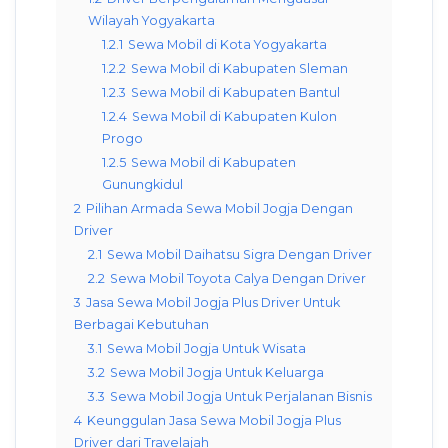
Wilayah Yogyakarta
1.2.1
Sewa Mobil di Kota Yogyakarta
1.2.2
Sewa Mobil di Kabupaten Sleman
1.2.3
Sewa Mobil di Kabupaten Bantul
1.2.4
Sewa Mobil di Kabupaten Kulon
Progo
1.2.5
Sewa Mobil di Kabupaten
Gunungkidul
2
Pilihan Armada Sewa Mobil Jogja Dengan
Driver
2.1
Sewa Mobil Daihatsu Sigra Dengan Driver
2.2
Sewa Mobil Toyota Calya Dengan Driver
3
Jasa Sewa Mobil Jogja Plus Driver Untuk
Berbagai Kebutuhan
3.1
Sewa Mobil Jogja Untuk Wisata
3.2
Sewa Mobil Jogja Untuk Keluarga
3.3
Sewa Mobil Jogja Untuk Perjalanan Bisnis
4
Keunggulan Jasa Sewa Mobil Jogja Plus
Driver dari Travelajah