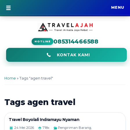
MENU
BERANDA
085314466588
HOTLINE
KONTAK KAMI
Home
»
Tags "agen travel"
Tags
agen travel
Travel Boyolali Indramayu Nyaman
24 Mei 2026
718x
Pengiriman Barang
,