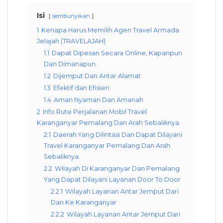
Isi
sembunyikan
1
Kenapa Harus Memilih Agen Travel Armada
Jelajah (TRAVELAJAH)
1.1
Dapat Dipesan Secara Online, Kapanpun
Dan Dimanapun.
1.2
Dijemput Dan Antar Alamat
1.3
Efektif dan Efisien
1.4
Aman Nyaman Dan Amanah
2
Info Rute Perjalanan Mobil Travel
Karanganyar Pemalang Dan Arah Sebaliknya.
2.1
Daerah Yang Dilintasi Dan Dapat Dilayani
Travel Karanganyar Pemalang Dan Arah
Sebaliknya.
2.2
Wilayah Di Karanganyar Dan Pemalang
Yang Dapat Dilayani Layanan Door To Door
2.2.1
Wilayah Layanan Antar Jemput Dari
Dan Ke Karanganyar
2.2.2
Wilayah Layanan Antar Jemput Dari