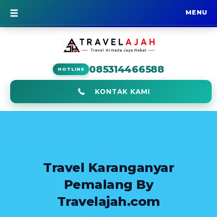
MENU
BERANDA
085314466588
HOTLINE
KONTAK KAMI
Travel Karanganyar
Pemalang By
Travelajah.com