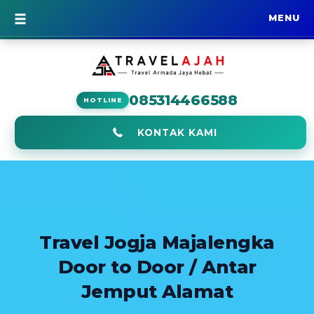
MENU
BERANDA
085314466588
HOTLINE
KONTAK KAMI
Travel Jogja Majalengka
Door to Door / Antar
Jemput Alamat