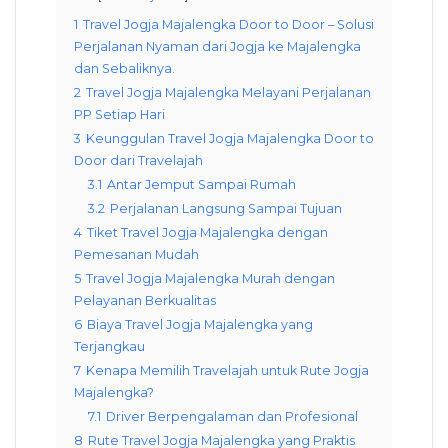
1
Travel Jogja Majalengka Door to Door – Solusi
Perjalanan Nyaman dari Jogja ke Majalengka
dan Sebaliknya.
2
Travel Jogja Majalengka Melayani Perjalanan
PP Setiap Hari
3
Keunggulan Travel Jogja Majalengka Door to
Door dari Travelajah
3.1
Antar Jemput Sampai Rumah
3.2
Perjalanan Langsung Sampai Tujuan
4
Tiket Travel Jogja Majalengka dengan
Pemesanan Mudah
5
Travel Jogja Majalengka Murah dengan
Pelayanan Berkualitas
6
Biaya Travel Jogja Majalengka yang
Terjangkau
7
Kenapa Memilih Travelajah untuk Rute Jogja
Majalengka?
7.1
Driver Berpengalaman dan Profesional
8
Rute Travel Jogja Majalengka yang Praktis