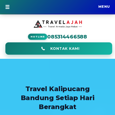
MENU
BERANDA
085314466588
HOTLINE
KONTAK KAMI
Travel Kalipucang
Bandung Setiap Hari
Berangkat