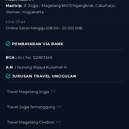
Maxtrip
, Jl. Jogja – Magelang KM.15 Ngangkruk, Caturharjo,
Sleman, Yogyakarta.
Live Chat
Online Senin-Minggu (08:00 – 20:00) WIB
PEMBAYARAN VIA BANK
BCA :
Acc No. 1221813346
A.N :
Nunung Wijaya Kusumah R
JURUSAN TRAVEL UNGGULAN
Travel Magelang Jogja
. PP
Travel Jogja Temanggung
. PP
Travel Magelang Cirebon
. PP