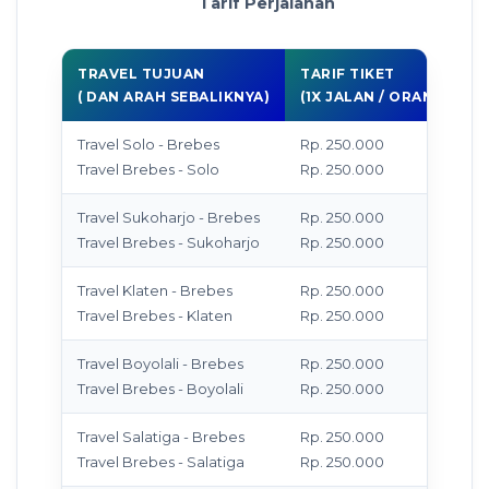
Tarif Perjalanan
TRAVEL TUJUAN
TARIF TIKET
( DAN ARAH SEBALIKNYA)
(1X JALAN / ORANG)
Travel Solo - Brebes
Rp. 250.000
M
Travel Brebes - Solo
Rp. 250.000
T
Travel Sukoharjo - Brebes
Rp. 250.000
M
Travel Brebes - Sukoharjo
Rp. 250.000
T
Travel Klaten - Brebes
Rp. 250.000
M
Travel Brebes - Klaten
Rp. 250.000
T
Travel Boyolali - Brebes
Rp. 250.000
M
Travel Brebes - Boyolali
Rp. 250.000
T
Travel Salatiga - Brebes
Rp. 250.000
M
Travel Brebes - Salatiga
Rp. 250.000
T