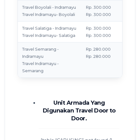
Travel Boyolali - Indramayu
Rp. 300.000
M
Travel Indramayu- Boyolali
Rp. 300.000
T
Travel Salatiga - Indramayu
Rp. 300.000
M
Travel Indramayu- Salatiga
Rp. 300.000
T
Travel Semarang -
Rp. 280.000
M
Indramayu
Rp. 280.000
T
Travel Indramayu -
Semarang
Unit Armada Yang
Digunakan Travel Door to
Door.