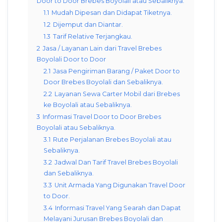
Door to Door Brebes Boyolali atau Sebaliknya.
1.1
Mudah Dipesan dan Didapat Tiketnya.
1.2
Dijemput dan Diantar.
1.3
Tarif Relative Terjangkau.
2
Jasa / Layanan Lain dari Travel Brebes
Boyolali Door to Door
2.1
Jasa Pengiriman Barang / Paket Door to
Door Brebes Boyolali dan Sebaliknya.
2.2
Layanan Sewa Carter Mobil dari Brebes
ke Boyolali atau Sebaliknya.
3
Informasi Travel Door to Door Brebes
Boyolali atau Sebaliknya.
3.1
Rute Perjalanan Brebes Boyolali atau
Sebaliknya.
3.2
Jadwal Dan Tarif Travel Brebes Boyolali
dan Sebaliknya.
3.3
Unit Armada Yang Digunakan Travel Door
to Door.
3.4
Informasi Travel Yang Searah dan Dapat
Melayani Jurusan Brebes Boyolali dan