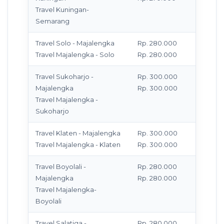
Travel Kuningan-
Semarang
Travel Solo - Majalengka
Rp. 280.000
M
Travel Majalengka - Solo
Rp. 280.000
T
Travel Sukoharjo -
Rp. 300.000
M
Majalengka
Rp. 300.000
T
Travel Majalengka -
Sukoharjo
Travel Klaten - Majalengka
Rp. 300.000
M
Travel Majalengka - Klaten
Rp. 300.000
T
Travel Boyolali -
Rp. 280.000
M
Majalengka
Rp. 280.000
T
Travel Majalengka-
Boyolali
Travel Salatiga -
Rp. 280.000
M