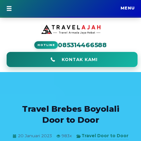
MENU
BERANDA
085314466588
HOTLINE
KONTAK KAMI
Travel Brebes Boyolali
Door to Door
Travel Door to Door
20 Januari 2023
983x