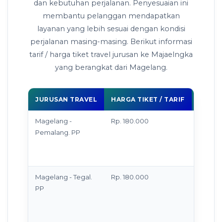
dan kebutuhan perjalanan. Penyesuaian ini
membantu pelanggan mendapatkan
layanan yang lebih sesuai dengan kondisi
perjalanan masing-masing. Berikut informasi
tarif / harga tiket travel jurusan ke Majaelngka
yang berangkat dari Magelang.
JURUSAN TRAVEL
HARGA TIKET / TARIF
KETE
Magelang -
Rp. 180.000
Antar 
Pemalang. PP
di ala
masih 
batas 
Magelang - Tegal.
Rp. 180.000
Antar 
PP
di ala
masih 
batas 