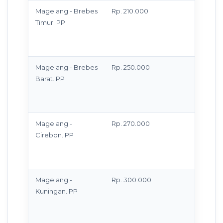
Magelang - Brebes
Rp. 210.000
Antar 
Timur. PP
di ala
masih 
batas 
Magelang - Brebes
Rp. 250.000
Antar 
Barat. PP
di ala
masih 
batas 
Magelang -
Rp. 270.000
Antar 
Cirebon. PP
di ala
masih 
batas 
Magelang -
Rp. 300.000
Antar 
Kuningan. PP
di ala
masih 
batas 