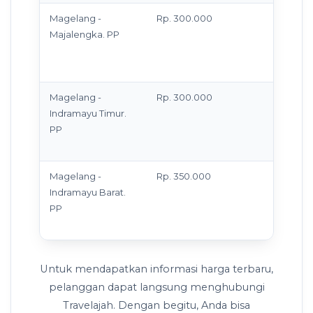
Magelang -
Rp. 300.000
Antar 
Majalengka. PP
di ala
masih 
batas 
Magelang -
Rp. 300.000
Antar 
Indramayu Timur.
di ala
PP
masih 
batas 
Magelang -
Rp. 350.000
Antar 
Indramayu Barat.
di ala
PP
masih 
batas 
Untuk mendapatkan informasi harga terbaru,
pelanggan dapat langsung menghubungi
Travelajah. Dengan begitu, Anda bisa