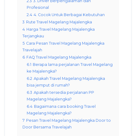
2.3
3. Driver Berpengalaman dan
Profesional
2.4
4. Cocok Untuk Berbagai Kebutuhan
3
Rute Travel Magelang Majalengka
4
Harga Travel Magelang Majalengka
Terjangkau
5
Cara Pesan Travel Magelang Majalengka
Travelajah
6
FAQ Travel Magelang Majalengka
6.1
Berapa lama perjalanan Travel Magelang
ke Majalengka?
6.2
Apakah Travel Magelang Majalengka
bisa jemput di rumah?
6.3
Apakah tersedia perjalanan PP
Magelang Majalengka?
6.4
Bagaimana cara booking Travel
Magelang Majalengka?
7
Pesan Travel Magelang Majalengka Door to
Door Bersama Travelajah