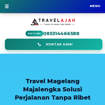
MENU
BERANDA
085314466588
HOTLINE
KONTAK KAMI
Travel Magelang
Majalengka Solusi
Perjalanan Tanpa Ribet